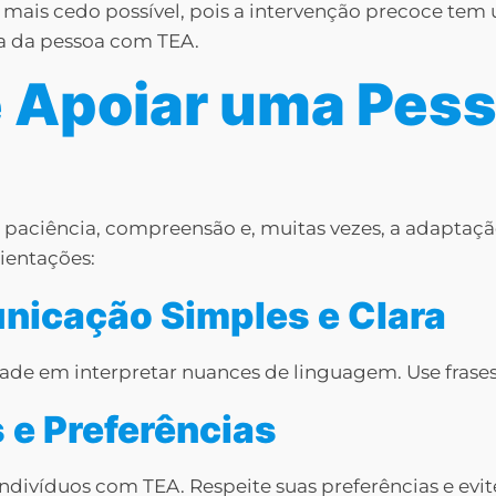
 mais cedo possível, pois a intervenção precoce tem 
a da pessoa com TEA.
e Apoiar uma Pes
paciência, compreensão e, muitas vezes, a adaptaçã
ientações:
nicação Simples e Clara
e em interpretar nuances de linguagem. Use frases di
s e Preferências
 indivíduos com TEA. Respeite suas preferências e ev