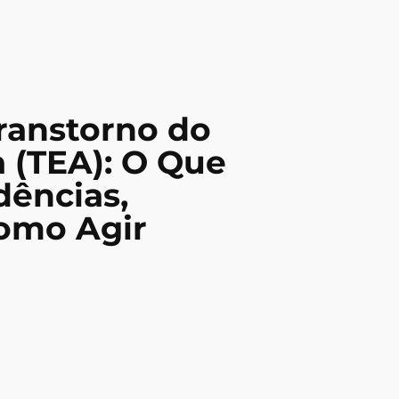
ranstorno do
a (TEA): O Que
dências,
Como Agir