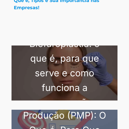
Que é, Tipos e Sua Importância nas
Empresas!
Blefaroplastia: o
que é, para que
serve e como
funciona a
Plano Mestre de
recuperação
Produção (PMP): O